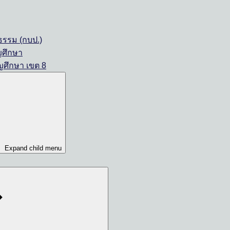
รรม (กบป.)
ญศึกษา
ญศึกษา เขต 8
Expand child menu