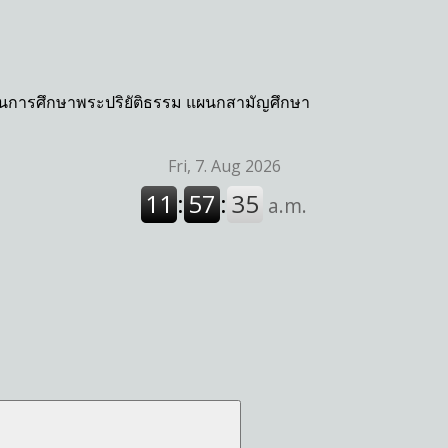
กงานการศึกษาพระปริยัติธรรม แผนกสามัญศึกษา