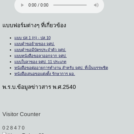
แบบฟอร์มต่างๆ ที่เกี่ยวข้อง
แบบ ปส.1 (ก) - ปส.10
แบบคำขอย้ายของ จศป.
แบบคำขอมีบัตรประจำตัว จศป.
แบบหนังสือขอลาออกจาก จศป.
แบบใบลาของ จศป. 11 ประเภท
หนังสือขอต่ออายุการทำงาน สำหรับ จศป. ที่เป็นบรรพชิต
หนังสือเสนอขอแต่งตั้ง รักษาการ ผอ.
พ.ร.บ.ข้อมูลข่าวสาร พ.ศ.2540
Visitor Counter
0
2
8
4
7
0