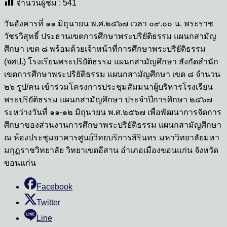
จำนวนผู้ชม :
541
วันอังคารที่ ๑๑ มิถุนายน พ.ศ.๒๕๖๗ เวลา ๐๙.๐๐ น. พระราช
วัชรวิสุทธิ์ ประธานเขตการศึกษาพระปริยัติธรรม แผนกสามัญ
ศึกษา เขต ๘ พร้อมด้วยเจ้าหน้าที่การศึกษาพระปริยัติธรรม
(จศป.) โรงเรียนพระปริยัติธรรม แผนกสามัญศึกษา สังกัดสำนัก
เขตการศึกษาพระปริยัติธรรม แผนกสามัญศึกษา เขต ๘ จำนวน
๒๖ รูป/คน เข้าร่วมโครงการประชุมสัมมนาผู้บริหารโรงเรียน
พระปริยัติธรรม แผนกสามัญศึกษา ประจำปีการศึกษา ๒๕๖๗
ระหว่างวันที่ ๑๑-๑๒ มิถุนายน พ.ศ.๒๕๖๗ เพื่อพัฒนาการจัดการ
ศึกษาของส่วนงานการศึกษาพระปริยัติธรรม แผนกสามัญศึกษา
ณ ห้องประชุมอาคารศูนย์วิทยบริการสิรินทร มหาวิทยาลัยมหา
มกุฏราชวิทยาลัย วิทยาเขตอีสาน อำเภอเมืองขอนแก่น จังหวัด
ขอนแก่น
Facebook
Twitter
Line