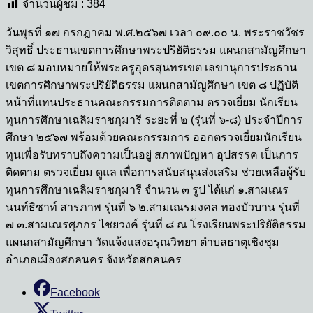
จำนวนผู้ชม :
384
วันพุธที่ ๑๗ กรกฎาคม พ.ศ.๒๕๖๗ เวลา ๐๙.๐๐ น. พระราชวัชร
วิสุทธิ์ ประธานเขตการศึกษาพระปริยัติธรรม แผนกสามัญศึกษา
เขต ๘ มอบหมายให้พระครูอุดรสุนทรเขต เลขานุการประธาน
เขตการศึกษาพระปริยัติธรรม แผนกสามัญศึกษา เขต ๘ ปฏิบัติ
หน้าที่แทนประธานคณะกรรมการติดตาม ตรวจเยี่ยม นักเรียน
ทุนการศึกษาเฉลิมราชกุมารี ระยะที่ ๒ (รุ่นที่ ๖-๘) ประจำปีการ
ศึกษา ๒๕๖๗ พร้อมด้วยคณะกรรมการ ออกตรวจเยี่ยมนักเรียน
ทุนเพื่อรับทราบถึงความเป็นอยู่ สภาพปัญหา อุปสรรค เป็นการ
ติดตาม ตรวจเยี่ยม ดูแล เพื่อการสนับสนุนส่งเสริม ช่วยเหลือผู้รับ
ทุนการศึกษาเฉลิมราชกุมารี จำนวน ๓ รูป ได้แก่ ๑.สามเณร
นนท์ธิชาท์ สารภาพ รุ่นที่ ๖ ๒.สามเณรมงคล ทองบัวบาน รุ่นที่
๗ ๓.สามเณรศุภกร ไชยวงค์ รุ่นที่ ๘ ณ โรงเรียนพระปริยัติธรรม
แผนกสามัญศึกษา วัดแจ้งแสงอรุณวิทยา ตำบลธาตุเชิงชุม
อำเภอเมืองสกลนคร จังหวัดสกลนคร
Facebook