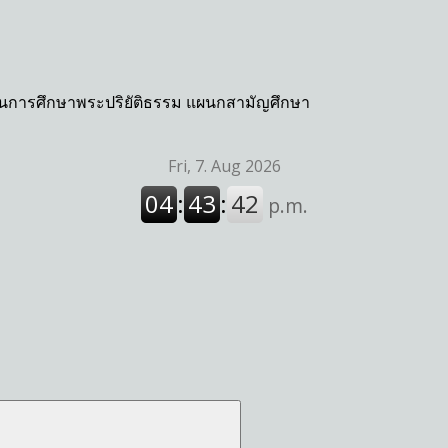
กงานการศึกษาพระปริยัติธรรม แผนกสามัญศึกษา