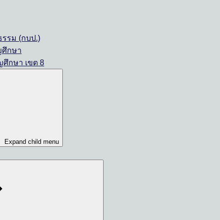
รรม (กบป.)
ญศึกษา
ญศึกษา เขต 8
Expand child menu