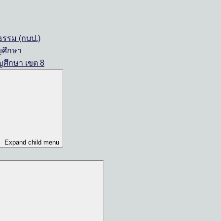
รรม (กบป.)
ญศึกษา
ญศึกษา เขต 8
Expand child menu