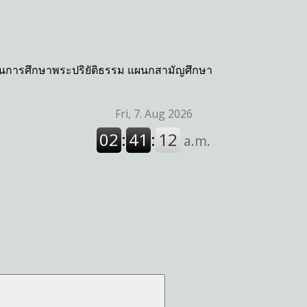
กงานการศึกษาพระปริยัติธรรม แผนกสามัญศึกษา