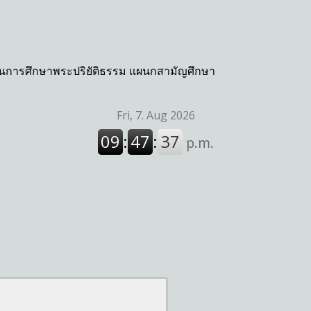
กงานการศึกษาพระปริยัติธรรม แผนกสามัญศึกษา