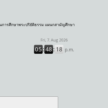
กงานการศึกษาพระปริยัติธรรม แผนกสามัญศึกษา