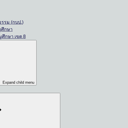
รรม (กบป.)
ญศึกษา
ญศึกษา เขต 8
Expand child menu