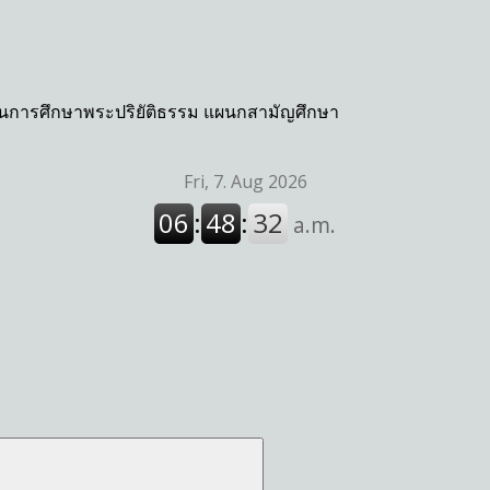
กงานการศึกษาพระปริยัติธรรม แผนกสามัญศึกษา