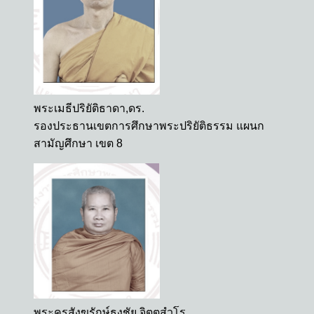
พระเมธีปริยัติธาดา,ดร.
รองประธานเขตการศึกษาพระปริยัติธรรม แผนก
สามัญศึกษา เขต 8
พระครูสังฆรักษ์ธงชัย จิตฺตสํวโร